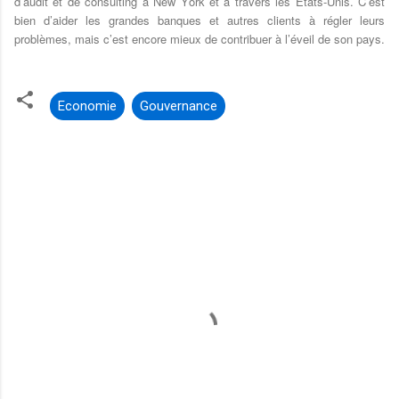
d’audit et de consulting à New York et à travers les Etats-Unis. C’est
bien d’aider les grandes banques et autres clients à régler leurs
problèmes, mais c’est encore mieux de contribuer à l’éveil de son pays.
Economie
Gouvernance
C
o
m
m
e
n
t
s