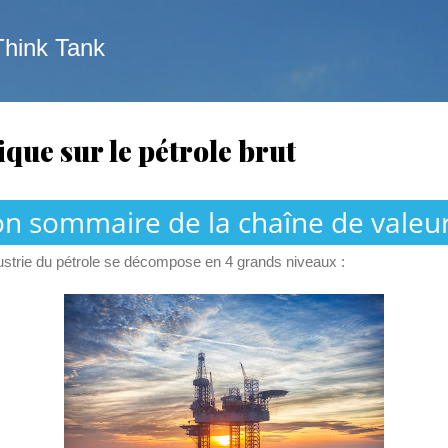
Skip to main content
Think Tank
que sur le pétrole brut
on sommaire de la chaîne de valeur
dustrie du pétrole se décompose en 4 grands niveaux :