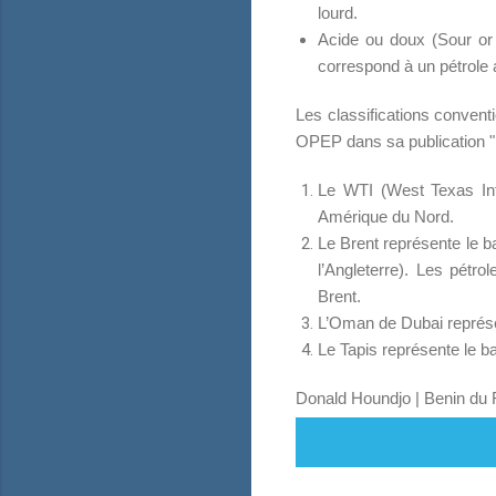
lourd.
Acide ou doux (Sour or 
correspond à un pétrole 
Les classifications conventi
OPEP dans sa publication "I
Le WTI (West Texas Inte
Amérique du Nord.
Le Brent représente le ba
l’Angleterre). Les pétr
Brent.
L’Oman de Dubai représen
Le Tapis représente le bar
Donald Houndjo | Benin du 