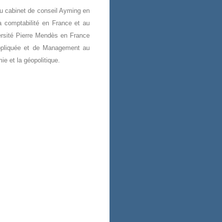
u cabinet de conseil Ayming en
a comptabilité en France et au
versité Pierre Mendès en France
ppliquée et de Management au
e et la géopolitique.