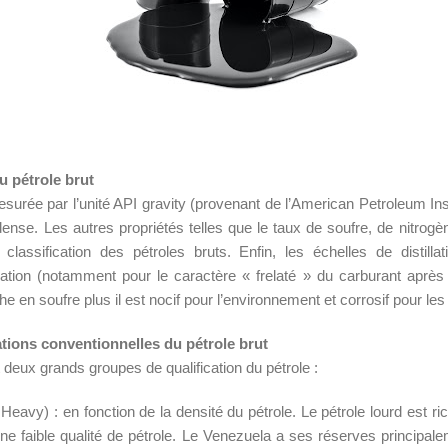
du pétrole brut
surée par l’unité API gravity (provenant de l’American Petroleum Insti
dense. Les autres propriétés telles que le taux de soufre, de nitrog
lassification des pétroles bruts. Enfin, les échelles de distillat
ation (notamment pour le caractère « frelaté » du carburant après l’
iche en soufre plus il est nocif pour l’environnement et corrosif pour l
cations conventionnelles du pétrole brut
 deux grands groupes de qualification du pétrole :
Heavy) : en fonction de la densité du pétrole. Le pétrole lourd est ri
une faible qualité de pétrole. Le Venezuela a ses réserves princip