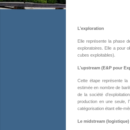
L’exploration
Elle représente la phase d
exploratoires. Elle a pour o
cubes exploitables).
L’upstream (E&P pour Exp
Cette étape représente la 
estimée en nombre de barils/j
de la société d’exploitati
production en une seule, l’
catégorisation étant elle-mê
Le midstream (logistique)