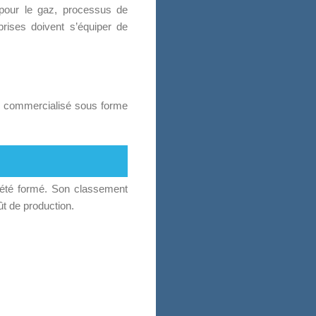
 pour le gaz, processus de
eprises doivent s’équiper de
re commercialisé sous forme
a été formé. Son classement
ût de production.