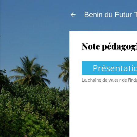
Benin du Futur 
Note pédagogi
Présentati
La chaîne de valeur de l’in