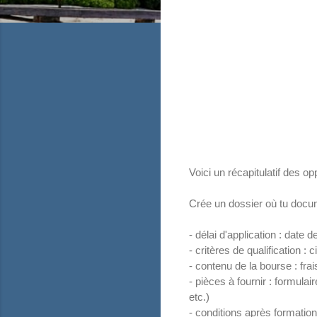
Voici un récapitulatif des 
Crée un dossier où tu docum
- délai d'application : date 
- critères de qualification : 
- contenu de la bourse : fra
- pièces à fournir : formula
etc.)
- conditions après formatio