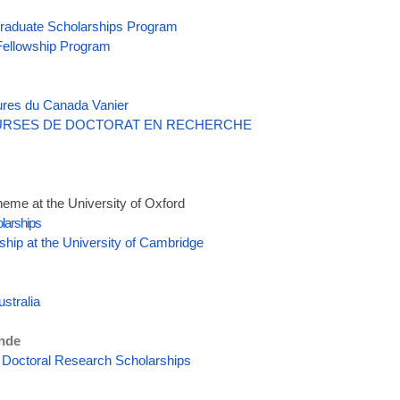
raduate Scholarships Program
Fellowship Program
ures du Canada Vanier
RSES DE DOCTORAT EN RECHERCHE
eme at the
University of Oxford
olarships
hip at the University of Cambridge
ustralia
ande
l Doctoral Research Scholarships