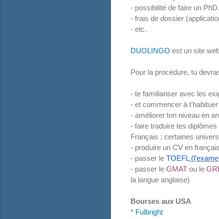
- possibilité de faire un Ph
- frais de dossier (applicati
- etc.
DUOLINGO
est un site web
Pour la procédure, tu devras
- te familiariser avec les ex
- et commencer à t'habituer
- améliorer ton niveau en an
- faire traduire tes diplômes
Français ; certaines univers
- produire un CV en français
- passer le
TOEFL
(l’examen
- passer le
GMAT
ou le
GR
la langue anglaise)
Bourses aux USA
*
Fulbright