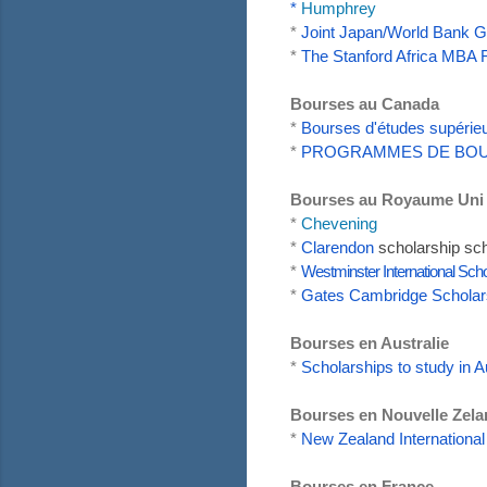
*
Humphrey
*
Joint Japan/World Bank G
*
The Stanford Africa MBA 
Bourses au Canada
*
Bourses d'études supérie
*
PROGRAMMES DE BOU
Bourses au Royaume Uni
*
Chevening
*
Clarendon
scholarship
sch
*
Westminster International Sch
*
Gates Cambridge Scholars
Bourses en Australie
*
Scholarships to study in A
Bourses
en Nouvelle Zel
*
New Zealand Internationa
Bourses en France