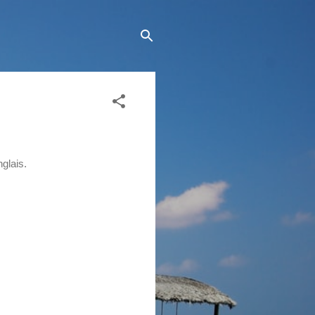
glais.