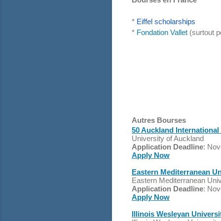
*
Eiffel scholarships
*
Fondation Vallet
(surtout 
Autres Bourses
50 Auckland Internationa
University of Auckland
Application Deadline
: No
Apply Now
Eastern Mediterranean Uni
Eastern Mediterranean Univ
Application Deadline
: No
Apply Now
Illinois Wesleyan Univers