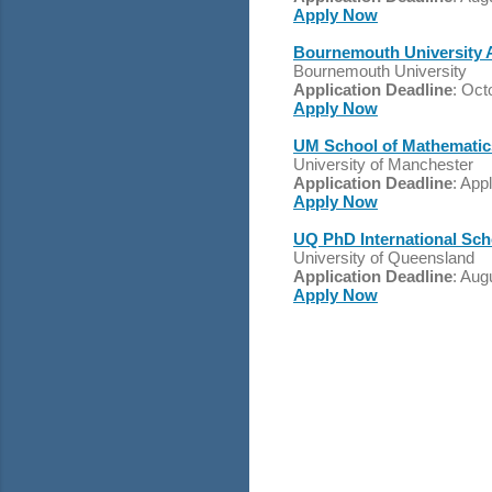
Apply Now
Bournemouth University 
Bournemouth University
Application Deadline
: Oct
Apply Now
UM School of Mathematics
University of Manchester
Application Deadline
: App
Apply Now
UQ PhD International Scho
University of Queensland
Application Deadline
: Aug
Apply Now