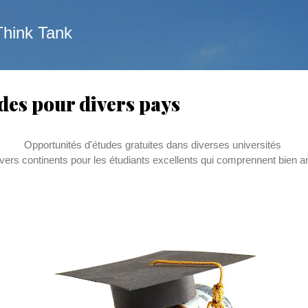
Skip to main content
Think Tank
des pour divers pays
Opportunit
é
s d'
é
tudes gratuites dans diverses universit
é
s
ivers continents pour les
é
tudiants excellents qui comprennent bien an