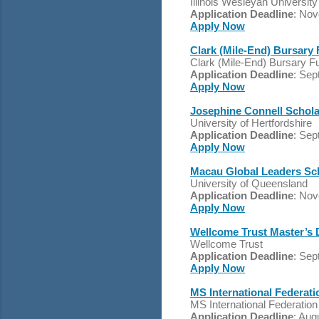
Illinois Wesleyan University
Application Deadline
: No
Apply Now
Clark (Mile-End) Bursary 
Clark (Mile-End) Bursary F
Application Deadline
: Sep
Apply Now
Josephine Connell Scholar
University of Hertfordshire
Application Deadline
: Sep
Apply Now
Macau Global Leaders Scho
University of Queensland
Application Deadline
: No
Apply Now
Wellcome Trust Master’s D
Wellcome Trust
Application Deadline
: Sep
Apply Now
MS International Federat
MS International Federation
Application Deadline
: Aug