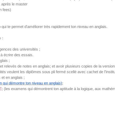
D. après le master
on fees)
 qui te permet d'améliorer très rapidement ton niveau en anglais.
 :
igences des universités ;
 à écrire des essais.
glais ;
 et relevés de notes en anglais; et avoir plusieurs copies de la version
ités veulent les diplômes sous pli fermé scellé avec cachet de l’institu
 et en anglais ;
 qui démontre ton niveau en anglais)
;
E
; (les examens qui démontrent ton aptitude
à
la logique,
aux mathéma